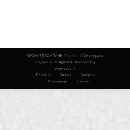
Interior
МУХАМЕД КОМПАНИ 90 д.о.о. - © Сите права
задржани. Designed & Developed by
www.abv.mk
Почетна
За нас
Галерија
Производи
Контакт