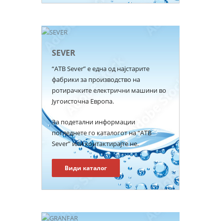
SEVER
“ATB Sever” е една од најстарите
фабрики за производство на
ротирачките електрични машини во
Југоисточна Европа.
За подетални информации
погледнете го каталогот на “ATB
Sever” или контактирајте не.
Види каталог