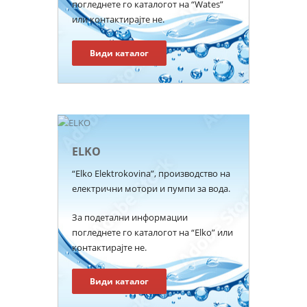
погледнете го каталогот на “Wates”
или контактирајте не.
Види каталог
ELKO
“Elko Elektrokovina”, производство на
електрични мотори и пумпи за вода.
За подетални информации
погледнете го каталогот на “Elko” или
контактирајте не.
Види каталог