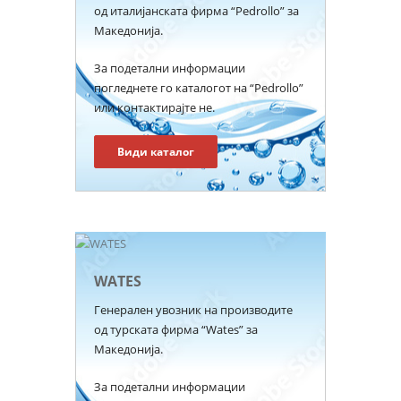
од италијанската фирма “Pedrollo” за
Македонија.
За подетални информации
погледнете го каталогот на “Pedrollo”
или контактирајте не.
Види каталог
WATES
Генерален увозник на производите
од турската фирма “Wates” за
Македонија.
За подетални информации