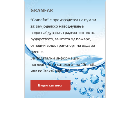
GRANFAR
“Grandfar” e производител на пумпи
за: земјоделско наводнување,
водоснабдување, градежништвото,
рударството, заштита од пожари,
отпадни води, транспорт на вода за
пиење.
За подетални информации
погледнете го каталогот на “Grandfar”
или контактирајте не.
Види каталог
Продавница