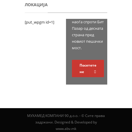
ЛОКАЦИЈА
Мухамед
Компани 90
се
наоѓа спроти Бит
[put_wpgm id=1]
Пазар од десната
страна пред
новиот пешачки
мост.
Посетете
не
МУХАМЕД КОМПАНИ 90 д.о.о. - © Сите права
задржани. Designed & Developed by
www.abv.mk