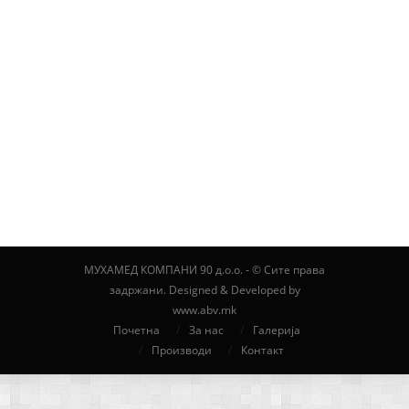
Branding
МУХАМЕД КОМПАНИ 90 д.о.о. - © Сите права
задржани. Designed & Developed by
www.abv.mk
Почетна
За нас
Галерија
Производи
Контакт