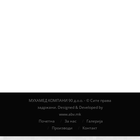
Art
МУХАМЕД КОМПАНИ 90 д.о.о. - © Сите права
задржани. Designed & Developed by
www.abv.mk
Почетна
За нас
Галерија
Производи
Контакт