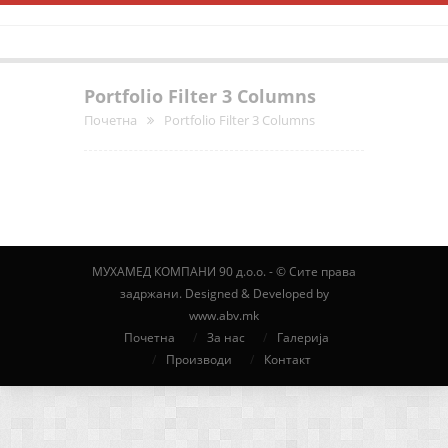
Portfolio Filter 3 Columns
Почетна
Portfolio Filter 3 Columns
МУХАМЕД КОМПАНИ 90 д.о.о. - © Сите права
задржани. Designed & Developed by
www.abv.mk
Почетна
За нас
Галерија
Производи
Контакт